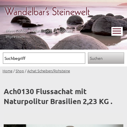
Mein Konto
|
Warenkorb
|
Kontakt
|
Impressum
Home
/
Shop
/
Achat Scheiben/Rohsteine
Ach0130 Flussachat mit
Naturpolitur Brasilien 2,23 KG .