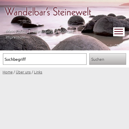
Mein Konto
|
Warenkorb
|
Kontakt
|
Impressum
Home
/
Über uns
/
Links