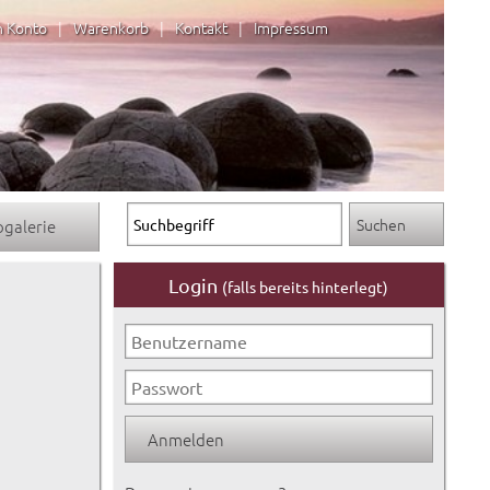
n Konto
|
Warenkorb
|
Kontakt
|
Impressum
ogalerie
Login
(falls bereits hinterlegt)