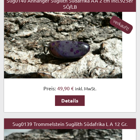
Sug0140 Anhänger Sugilith Südafrika AA 2 cm incl.925er
SÖ/LB
verkauft!
Preis:
49,90 €
inkl. MwSt.
Details
Sug0139 Trommelstein Sugilith Südafrika L A 12 Gr.