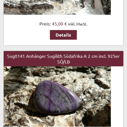
Preis:
45,00 €
inkl. MwSt.
Details
Sug0141 Anhänger Sugilith Südafrika A 2 cm incl. 925er
SÖ/LB