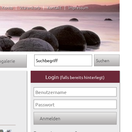
n Konto
|
Warenkorb
|
Kontakt
|
Impressum
ogalerie
Login
(falls bereits hinterlegt)