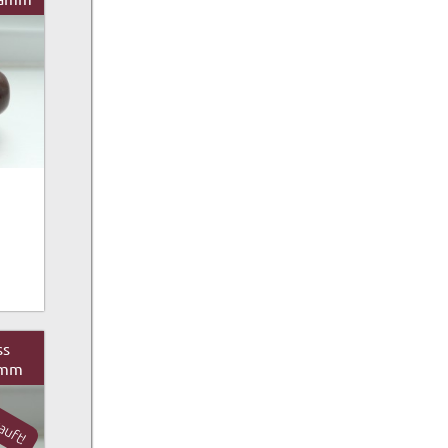
ss
amm
auft!