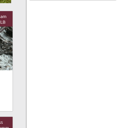
gam
 LB
ss
ramm