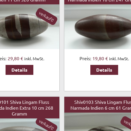
verkauft!
eis:
29,80 €
Preis:
19,80 €
inkl. MwSt.
inkl. MwSt.
Details
Details
0101 Shiva Lingam Fluss
Shiv0103 Shiva Lingam Flu
a Indien Extra 10 cm 268
Narmada Indien 6 cm 61 Gr
Gramm
verkauft!
verk