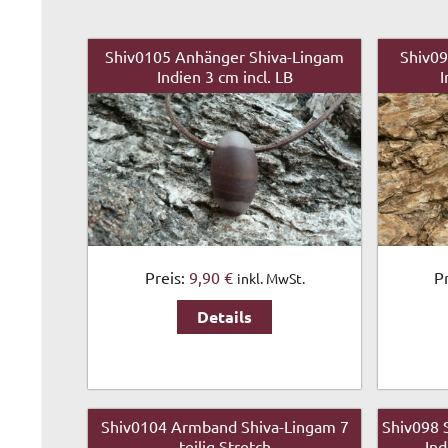
Shiv0105 Anhänger Shiva-Lingam
Shiv09
Indien 3 cm incl. LB
I
Preis:
9,90 €
P
inkl. MwSt.
Details
Shiv0104 Armband Shiva-Lingam 7
Shiv098 
teilig Stretch
In