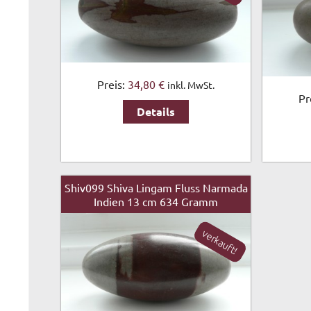
Preis:
34,80 €
inkl. MwSt.
Pr
Details
Shiv099 Shiva Lingam Fluss Narmada
Indien 13 cm 634 Gramm
verkauft!