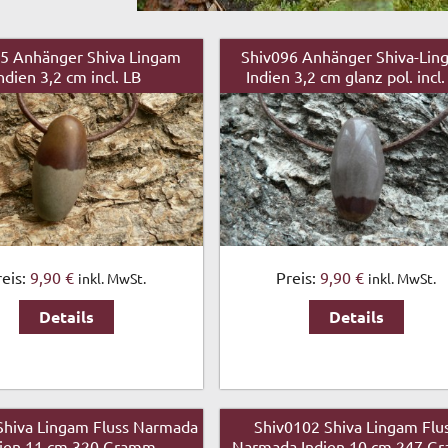
5 Anhänger Shiva Lingam
Shiv096 Anhänger Shiva-Lin
ndien 3,2 cm incl. LB
Indien 3,2 cm glanz pol. incl.
reis:
9,90 €
Preis:
9,90 €
inkl. MwSt.
inkl. MwSt.
Details
Details
Shiva Lingam Fluss Narmada
Shiv0102 Shiva Lingam Flu
dien 11 cm 320 Gramm
Narmada Indien 10 cm 247 G