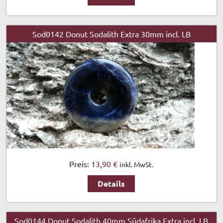
Sod0142 Donut Sodalith Extra 30mm incl. LB
Preis:
13,90 €
inkl. MwSt.
Details
Sod0144 Donut Sodalith 40mm Südafrika Extra incl. LB