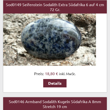
Sod0149 Seifenstein Sodalith Extra Südafrika 6 auf 4 cm
72 Gr.
Preis:
18,80 €
inkl. MwSt.
Details
Sod0146 Armband Sodalith Kugeln Südafrika A 8mm
Stretch 19 cm