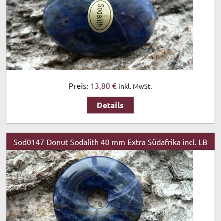
Preis:
13,80 €
inkl. MwSt.
Details
Sod0147 Donut Sodalith 40 mm Extra Südafrika incl. LB