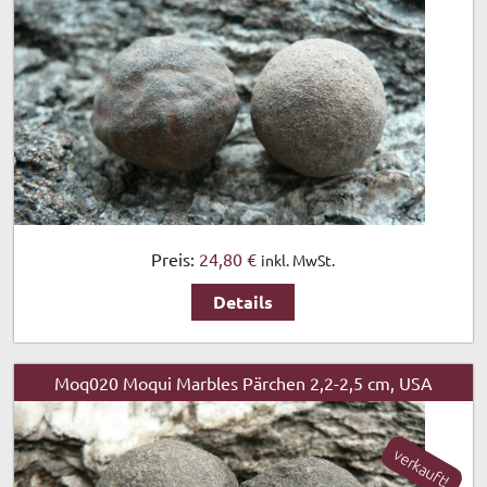
Preis:
24,80 €
inkl. MwSt.
Details
Moq020 Moqui Marbles Pärchen 2,2-2,5 cm, USA
verkauft!