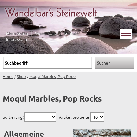
Mein Konto
|
Warenkorb
|
Kontakt
|
Impressum
Home
/
Shop
/
Moqui Marbles, Pop Rocks
Moqui Marbles, Pop Rocks
Sortierung:
Artikel pro Seite
Allgemeine