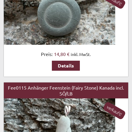
verkauft!
Preis:
14,80 €
inkl. MwSt.
Details
Fee0115 Anhänger Feenstein (Fairy Stone) Kanada incl.
SÖ/LB
verkauft!