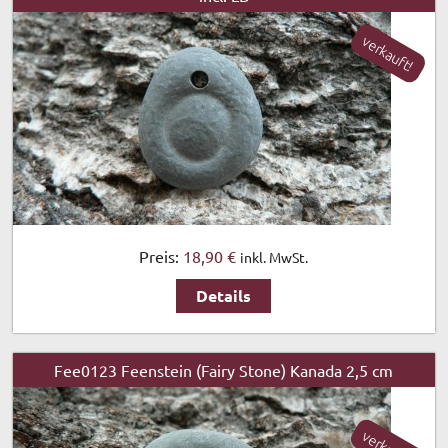
verkauft!
Preis:
18,90 €
inkl. MwSt.
Details
Fee0123 Feenstein (Fairy Stone) Kanada 2,5 cm