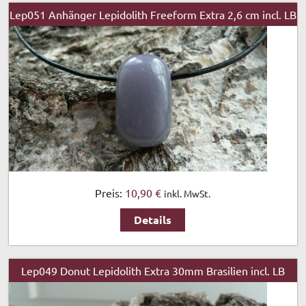
Lep051 Anhänger Lepidolith Freeform Extra 2,6 cm incl. LB
Preis:
10,90 €
inkl. MwSt.
Details
Lep049 Donut Lepidolith Extra 30mm Brasilien incl. LB