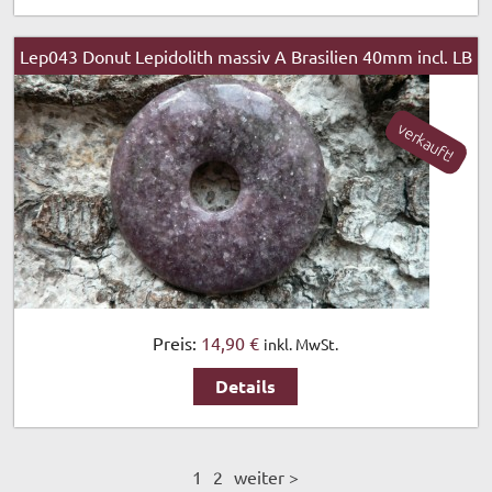
Lep043 Donut Lepidolith massiv A Brasilien 40mm incl. LB
verkauft!
Preis:
14,90 €
inkl. MwSt.
Details
1
2
weiter >