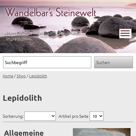
Mein Konto
|
Warenkorb
|
Kontakt
|
Impressum
Home
/
Shop
/
Lepidolith
Lepidolith
Sortierung:
Artikel pro Seite
Allgemeine