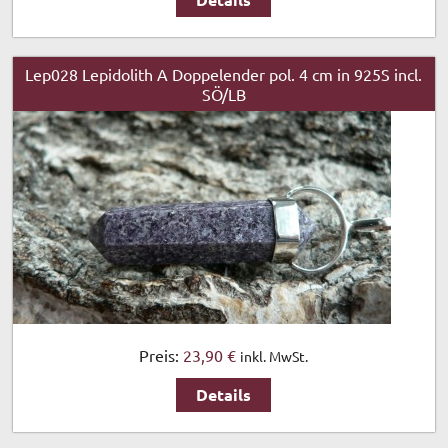
Lep028 Lepidolith A Doppelender pol. 4 cm in 925S incl.
SÖ/LB
Preis:
23,90 €
inkl. MwSt.
Details