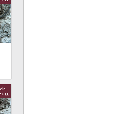
ein
cm+ LB