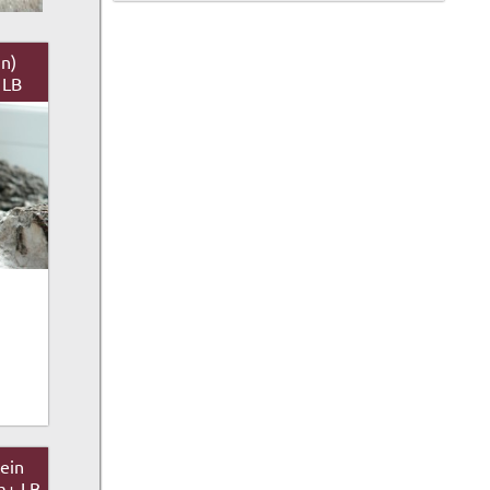
in)
 LB
ein
cm+ LB