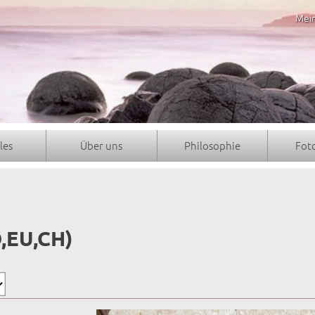
Mei
les
Über uns
Philosophie
Fot
,EU,CH)