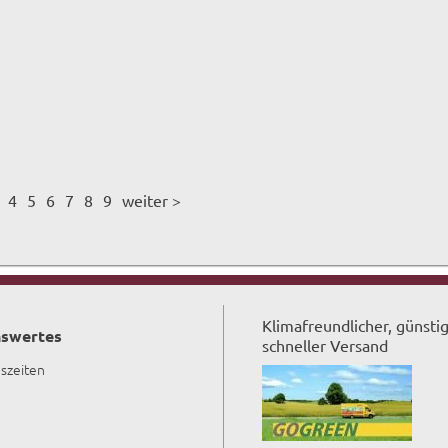
4
5
6
7
8
9
weiter >
Klimafreundlicher, günsti
swertes
schneller Versand
szeiten