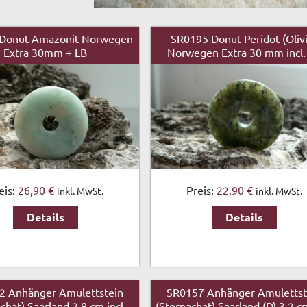
Donut Amazonit Norwegen
SR0195 Donut Peridot (Oliv
Extra 30mm + LB
Norwegen Extra 30 mm incl.
eis:
26,90 €
Preis:
22,90 €
inkl. MwSt.
inkl. MwSt.
Details
Details
2 Anhänger Amulettstein
SR0157 Anhänger Amulettst
chat) Saarland 2,8 cm incl.
(Sternachat) Saarland (D) 3,2 