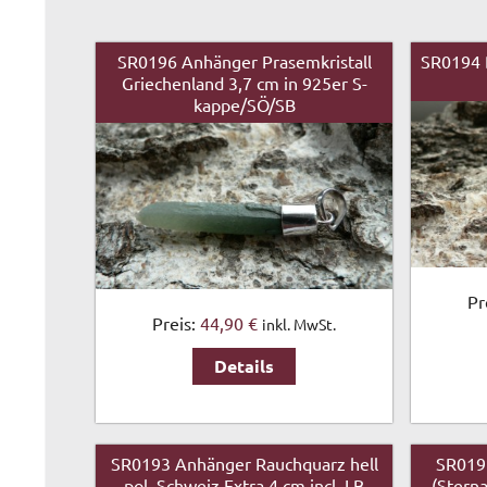
SR0196 Anhänger Prasemkristall
SR0194 
Griechenland 3,7 cm in 925er S-
kappe/SÖ/SB
Pr
Preis:
44,90 €
inkl. MwSt.
Details
SR0193 Anhänger Rauchquarz hell
SR019
pol. Schweiz Extra 4 cm incl. LB
(Sterna