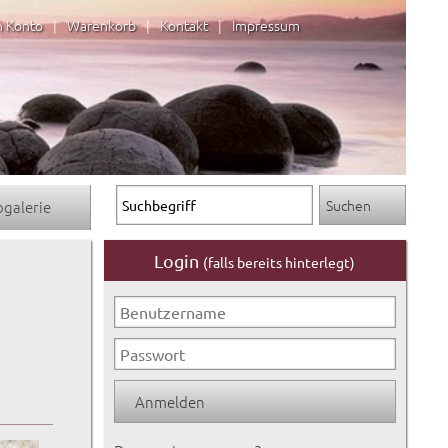
n Konto
|
Warenkorb
|
Kontakt
|
Impressum
ogalerie
Login
(falls bereits hinterlegt)