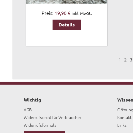
Preis:
19,90 €
inkl. MwSt.
Details
1
2
3
Wichtig
Wissen
AGB
Öffnung
Widerrufsrecht für Verbraucher
Kontakt
Widerrufsformular
Links