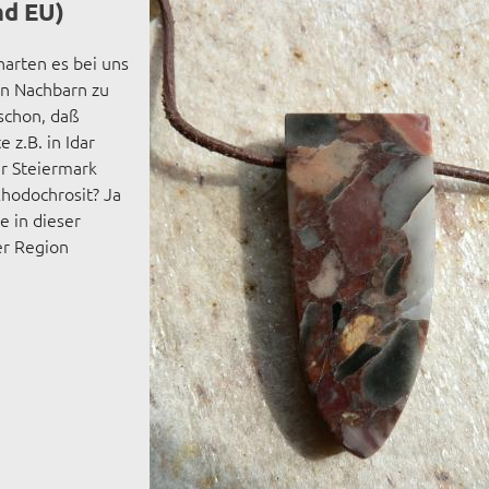
nd EU)
narten es bei uns
en Nachbarn zu
 schon, daß
 z.B. in Idar
r Steiermark
Rhodochrosit? Ja
e in dieser
er Region