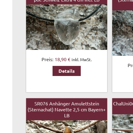
Preis:
18,90 €
inkl. MwSt.
Pr
Details
SR076 Anhänger Amulettstein
ChalUni0
(Sternachat) Navette 2,5 cm Bayern+
LB