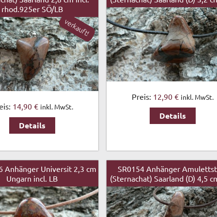
rhod.925er SÖ/LB
verkauft!
Preis:
12,90 €
inkl. MwSt.
eis:
14,90 €
inkl. MwSt.
Details
Details
6 Anhänger Universit 2,3 cm
SR0154 Anhänger Amulettst
Ungarn incl. LB
(Sternachat) Saarland (D) 4,5 