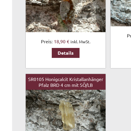
P
Preis:
18,90 €
inkl. MwSt.
Details
SR0105 Honigcalcit Kristallanhänger
Pfalz BRD 4 cm mit SÖ/LB