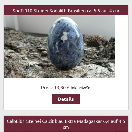
SodEi010 Steinei Sodalith Brasilien ca. 5,5 auf 4 cm
Preis:
13,80 €
inkl. MwSt.
Details
CalbEi01 Steinei Calcit blau Extra Madagaskar 6,4 auf 4,5
cm