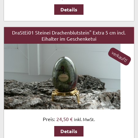
Details
DraStEi01 Steinei Drachenblutstein" Extra 5 cm incl.
Eihalter im Geschenketui
verkauft!
Preis:
24,50 €
inkl. MwSt.
Details