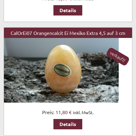
Details
CalOrEi07 Orangencalcit Ei Mexiko Extra 4,5 auf 3 cm
verkauft!
Preis:
11,80 €
inkl. MwSt.
Details