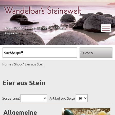
Mein Konto
|
Warenkorb
|
Kontakt
|
Impressum
Home
/
Shop
/
Eier aus Stein
Eier aus Stein
Sortierung:
Artikel pro Seite
Allgemeine