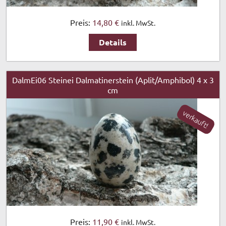
Preis:
14,80 €
inkl. MwSt.
Details
DalmEi06 Steinei Dalmatinerstein (Aplit/Amphibol) 4 x 3
cm
verkauft!
Preis:
11,90 €
inkl. MwSt.