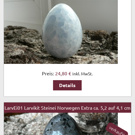
Preis:
24,80 €
inkl. MwSt.
Details
LarvEi01 Larvikit Steinei Norwegen Extra ca. 5,2 auf 4,1 cm
verkauft!