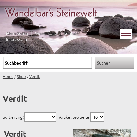
Mein Konto
|
Warenkorb
|
Kontakt
|
Impressum
Home
/
Shop
/
Verdit
Verdit
Sortierung:
Artikel pro Seite
Verdit