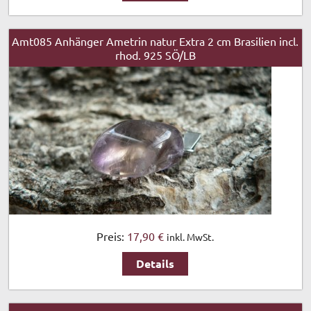
Amt085 Anhänger Ametrin natur Extra 2 cm Brasilien incl.
rhod. 925 SÖ/LB
Preis:
17,90 €
inkl. MwSt.
Details