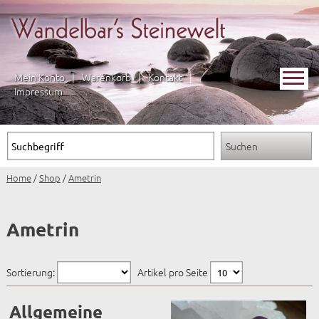
Mein Konto
|
Warenkorb
|
Kontakt
|
Impressum
Home
/
Shop
/
Ametrin
Ametrin
Sortierung:
Artikel pro Seite
Allgemeine