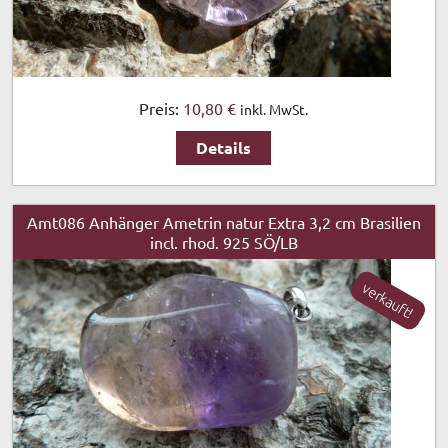
Preis:
10,80 €
inkl. MwSt.
Details
Amt086 Anhänger Ametrin natur Extra 3,2 cm Brasilien
incl. rhod. 925 SÖ/LB
verkauft!