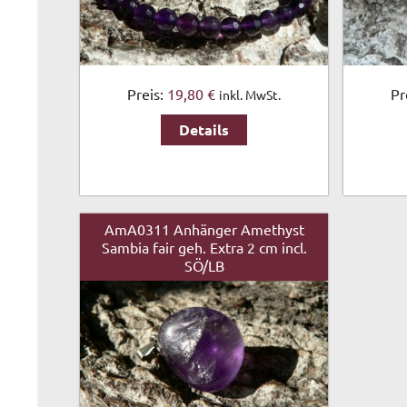
Preis:
19,80 €
Pr
inkl. MwSt.
Details
AmA0311 Anhänger Amethyst
Sambia fair geh. Extra 2 cm incl.
SÖ/LB