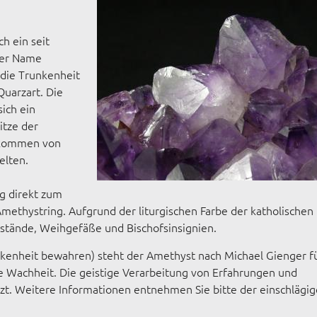
h ein seit
Der Name
die Trunkenheit
Quarzart. Die
sich ein
itze der
orkommen von
elten.
ng direkt zum
methystring. Aufgrund der liturgischen Farbe der katholischen
stände, Weihgefäße und Bischofsinsignien.
enheit bewahren) steht der Amethyst nach Michael Gienger f
ge Wachheit. Die geistige Verarbeitung von Erfahrungen und
t. Weitere Informationen entnehmen Sie bitte der einschlägi