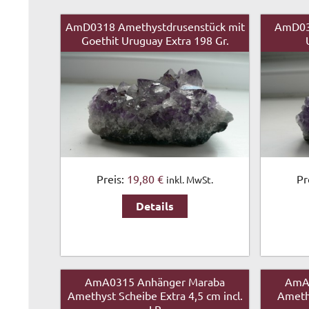
AmD0318 Amethystdrusenstück mit
AmD03
Goethit Uruguay Extra 198 Gr.
Preis:
19,80 €
Pr
inkl. MwSt.
Details
AmA0315 Anhänger Maraba
AmA
Amethyst Scheibe Extra 4,5 cm incl.
Amethy