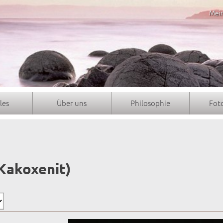
Mei
les
Über uns
Philosophie
Fot
Kakoxenit)