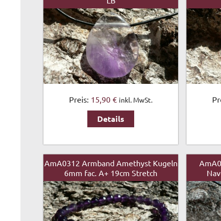
LB
Preis:
15,90 €
Pr
inkl. MwSt.
Details
AmA0312 Armband Amethyst Kugeln
AmA0
6mm fac. A+ 19cm Stretch
Nave