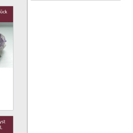
ück
yst
l.