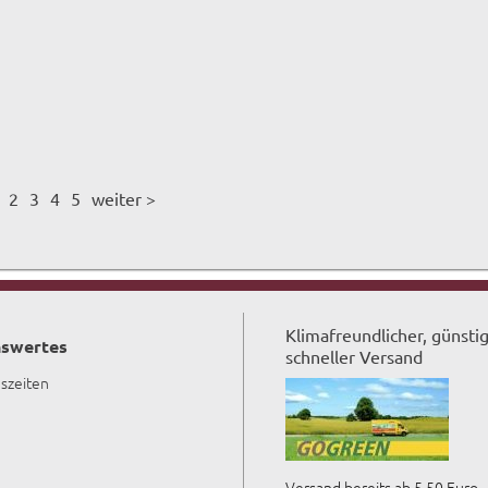
2
3
4
5
weiter >
Klimafreundlicher, günsti
swertes
schneller Versand
szeiten
Versand bereits ab 5,50 Euro