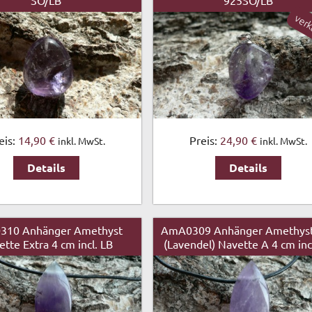
SÖ/LB
925SÖ/LB
verk
eis:
14,90 €
Preis:
24,90 €
inkl. MwSt.
inkl. MwSt.
Details
Details
310 Anhänger Amethyst
AmA0309 Anhänger Amethyst 
tte Extra 4 cm incl. LB
(Lavendel) Navette A 4 cm inc