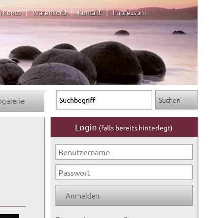
n Konto
|
Warenkorb
|
Kontakt
|
Impressum
ogalerie
Login
(falls bereits hinterlegt)