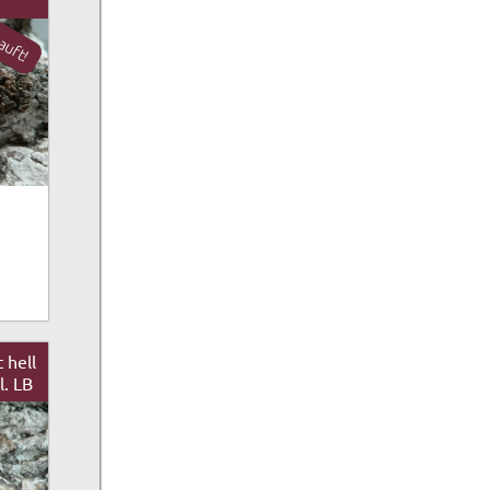
auft!
hell
l. LB