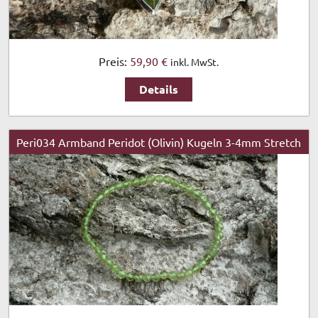
Preis:
59,90 €
inkl. MwSt.
Details
Peri034 Armband Peridot (Olivin) Kugeln 3-4mm Stretch