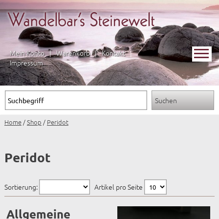
Mein Konto
|
Warenkorb
|
Kontakt
|
Impressum
Home
/
Shop
/
Peridot
Peridot
Sortierung:
Artikel pro Seite
Allgemeine