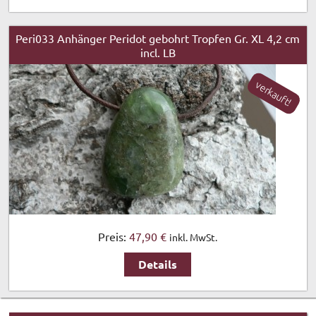
Peri033 Anhänger Peridot gebohrt Tropfen Gr. XL 4,2 cm
incl. LB
verkauft!
Preis:
47,90 €
inkl. MwSt.
Details