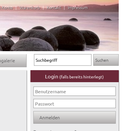
n Konto
|
Warenkorb
|
Kontakt
|
Impressum
ogalerie
Login
(falls bereits hinterlegt)