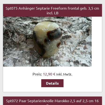
Spt075 Anhänger Septarie Freeform frontal geb. 3,5 cm
incl. LB
Preis:
12,90 €
inkl. MwSt.
Details
Spt072 Paar Septarienknolle Marokko 2,5 auf 2,5 cm 16