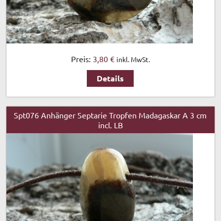
Preis:
3,80 €
inkl. MwSt.
Details
Spt076 Anhänger Septarie Tropfen Madagaskar A 3 cm
incl. LB