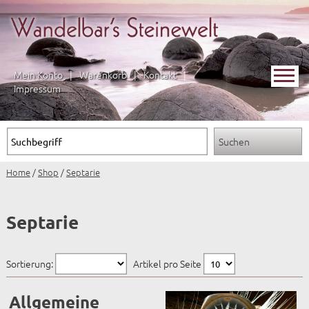
Mein Konto
|
Warenkorb
|
Kontakt
|
Impressum
Home
/
Shop
/
Septarie
Septarie
Sortierung:
Artikel pro Seite
Allgemeine