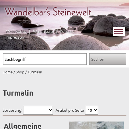
Mein Konto
|
Warenkorb
|
Kontakt
|
Impressum
Home
/
Shop
/
Turmalin
Turmalin
Sortierung:
Artikel pro Seite
Allgemeine