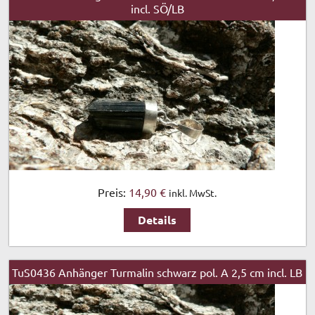
incl. SÖ/LB
Preis:
14,90 €
inkl. MwSt.
Details
TuS0436 Anhänger Turmalin schwarz pol. A 2,5 cm incl. LB