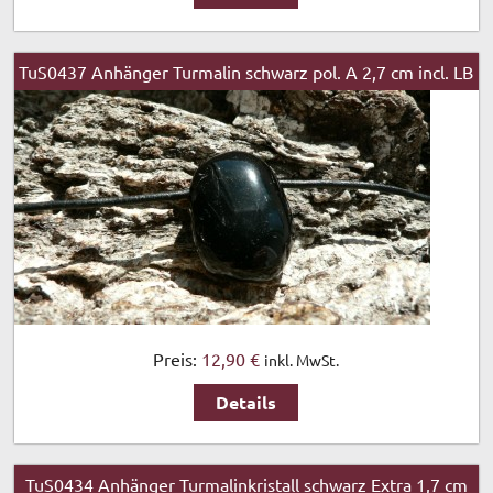
TuS0437 Anhänger Turmalin schwarz pol. A 2,7 cm incl. LB
Preis:
12,90 €
inkl. MwSt.
Details
TuS0434 Anhänger Turmalinkristall schwarz Extra 1,7 cm