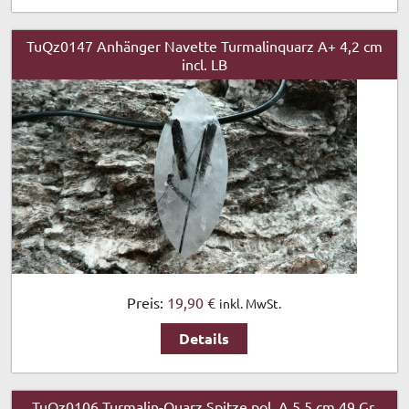
TuQz0147 Anhänger Navette Turmalinquarz A+ 4,2 cm
incl. LB
Preis:
19,90 €
inkl. MwSt.
Details
TuQz0106 Turmalin-Quarz Spitze pol. A 5,5 cm 49 Gr.