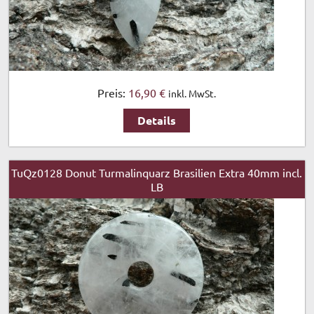
Preis:
16,90 €
inkl. MwSt.
Details
TuQz0128 Donut Turmalinquarz Brasilien Extra 40mm incl.
LB