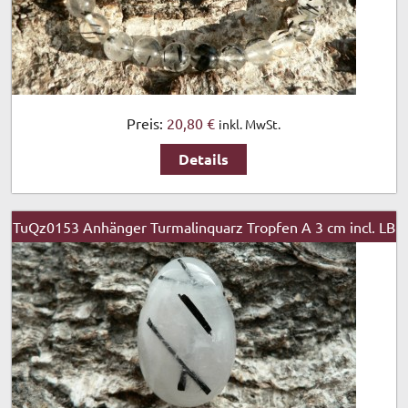
Preis:
20,80 €
inkl. MwSt.
Details
TuQz0153 Anhänger Turmalinquarz Tropfen A 3 cm incl. LB