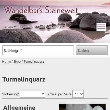
Mein Konto
|
Warenkorb
|
Kontakt
|
Impressum
Home
/
Shop
/
Turmalinquarz
Turmalinquarz
Sortierung:
Artikel pro Seite
Allgemeine