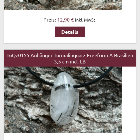
Preis:
12,90 €
inkl. MwSt.
Details
TuQz0155 Anhänger Turmalinquarz Freeform A Brasilien
3,5 cm incl. LB