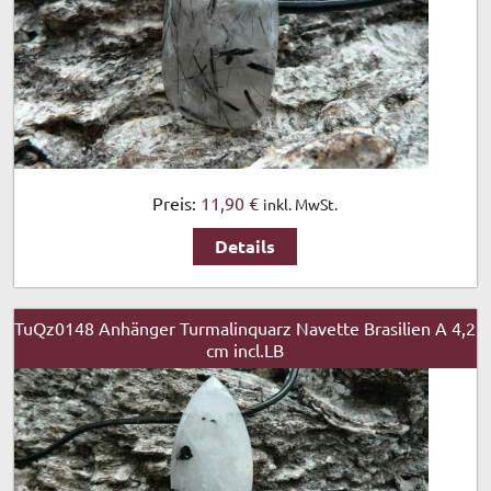
Preis:
11,90 €
inkl. MwSt.
Details
TuQz0148 Anhänger Turmalinquarz Navette Brasilien A 4,2
cm incl.LB