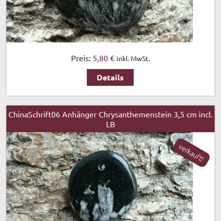
Preis:
5,80 €
inkl. MwSt.
Details
ChinaSchrift06 Anhänger Chrysanthemenstein 3,5 cm incl.
LB
verkauft!