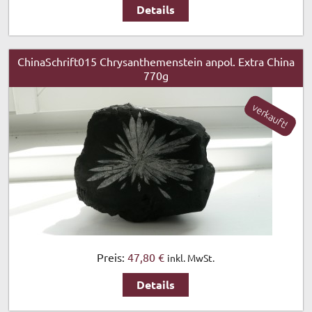
Details
ChinaSchrift015 Chrysanthemenstein anpol. Extra China
770g
verkauft!
Preis:
47,80 €
inkl. MwSt.
Details