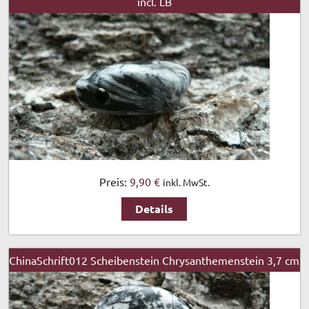
incl. LB
Preis:
9,90 €
inkl. MwSt.
Details
ChinaSchrift012 Scheibenstein Chrysanthemenstein 3,7 cm