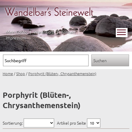
Mein Konto
|
Warenkorb
|
Kontakt
|
Impressum
Home
/
Shop
/
Porphyrit (Blüten-, Chrysanthemenstein)
Porphyrit (Blüten-,
Chrysanthemenstein)
Sortierung:
Artikel pro Seite