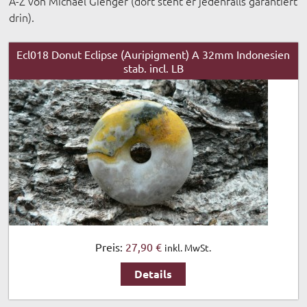
A-Z von Michael Gienger (dort steht er jedenfalls garantiert
drin).
Ecl018 Donut Eclipse (Auripigment) A 32mm Indonesien
stab. incl. LB
Preis:
27,90 €
inkl. MwSt.
Details