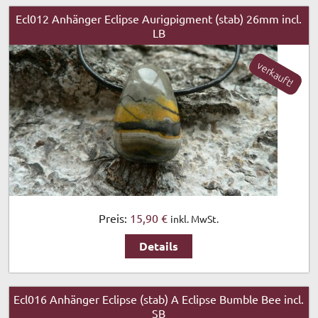
Ecl012 Anhänger Eclipse Aurigpigment (stab) 26mm incl.
LB
verkauft!
Preis:
15,90 €
inkl. MwSt.
Details
Ecl016 Anhänger Eclipse (stab) A Eclipse Bumble Bee incl.
SB