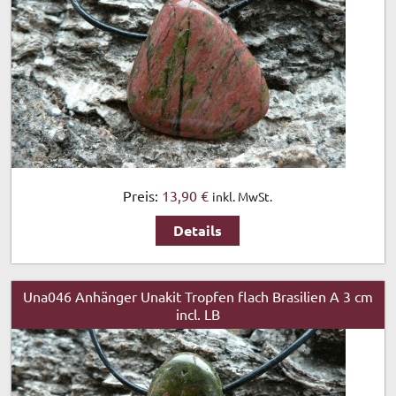
Preis:
13,90 €
inkl. MwSt.
Details
Una046 Anhänger Unakit Tropfen flach Brasilien A 3 cm
incl. LB