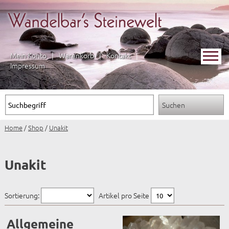
Mein Konto
|
Warenkorb
|
Kontakt
|
Impressum
Home
/
Shop
/
Unakit
Unakit
Sortierung:
Artikel pro Seite
Allgemeine