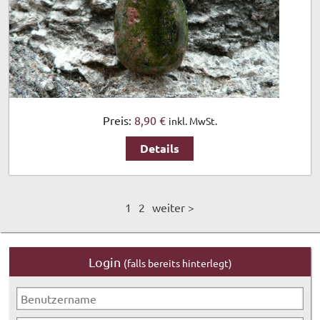
Preis:
8,90 €
inkl. MwSt.
Details
1
2
weiter >
Login
(falls bereits hinterlegt)