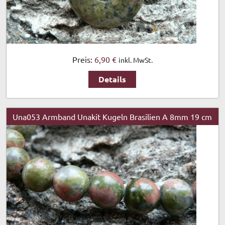
Preis:
6,90 €
inkl. MwSt.
Details
Una053 Armband Unakit Kugeln Brasilien A 8mm 19 cm