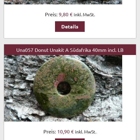
Preis:
9,80 €
inkl. MwSt.
Details
Una057 Donut Unakit A Südafrika 40mm incl. LB
Preis:
10,90 €
inkl. MwSt.