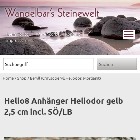
Mein Konto
|
Warenkorb
|
Kontakt
|
Impressum
Home
/
Shop
/
Beryll (Chrysoberyll,Heliodor, Morganit)
Helio8 Anhänger Heliodor gelb
2,5 cm incl. SÖ/LB