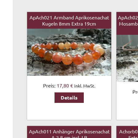
ApAch021 Armband Aprikosenachat
ApAch02
Kugeln 8mm Extra 19cm
Mosambik
Preis:
17,80 €
inkl. MwSt.
Pr
Details
ApAch011 Anhänger Aprikosenachat
Achorb0
A 2,8 cm incl. LB
Extr