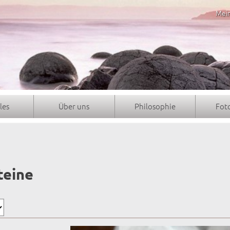
Mei
les
Über uns
Philosophie
Fot
teine