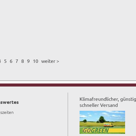
4
5
6
7
8
9
10
weiter >
Klimafreundlicher, günsti
swertes
schneller Versand
szeiten