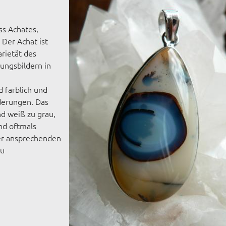
ss Achates,
 Der Achat ist
arietät des
ungsbildern in
d farblich und
derungen. Das
nd weiß zu grau,
ind oftmals
der ansprechenden
zu