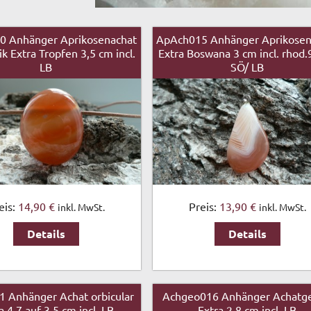
0 Anhänger Aprikosenachat
ApAch015 Anhänger Aprikosen
 Extra Tropfen 3,5 cm incl.
Extra Boswana 3 cm incl. rhod.
LB
SÖ/ LB
eis:
14,90 €
Preis:
13,90 €
inkl. MwSt.
inkl. MwSt.
Details
Details
1 Anhänger Achat orbicular
Achgeo016 Anhänger Achatg
a 4,7 auf 3,5 cm incl. LB
Extra 2,8 cm incl. LB