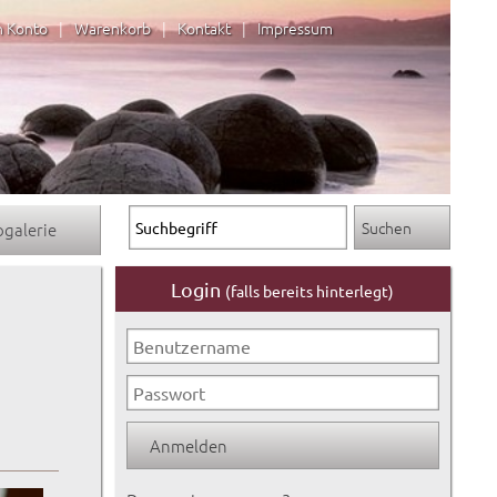
n Konto
|
Warenkorb
|
Kontakt
|
Impressum
ogalerie
Login
(falls bereits hinterlegt)