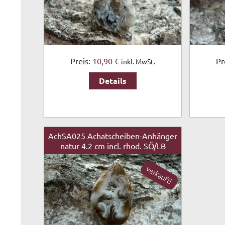
Preis:
10,90 €
Pr
inkl. MwSt.
Details
AchSA025 Achatscheiben-Anhänger
natur 4.2 cm incl. rhod. SÖ/LB
verkauft!