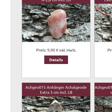
Preis:
9,90 €
Pr
inkl. MwSt.
Details
Achgeo015 Anhänger Achatgeode
Achgeo01
Extra 3 cm incl. LB