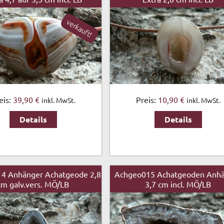
verkauft!
eis:
39,90 €
Preis:
10,90 €
inkl. MwSt.
inkl. MwSt.
Details
Details
4 Anhänger Achatgeode 2,8
Achgeo015 Achatgeoden Anh
cm galv.vers. MÖ/LB
3,7 cm incl. MÖ/LB