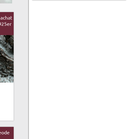
achat
925er
eode