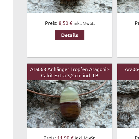
Preis:
8,50 €
P
inkl. MwSt.
Details
Ara063 Anhänger Tropfen Aragonit-
Ara064
Calcit Extra 3,2 cm incl. LB
Preis:
11,90 €
P
inkl. MwSt.