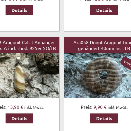
Details
Details
 Aragonit-Calcit Anhänger
Ara058 Donut Aragonit bra
u A incl. rhod. 925er SÖ/LB
gebändert 40mm incl. LB
verk
eis:
13,90 €
Preis:
9,90 €
inkl. MwSt.
inkl. MwSt.
Details
Details