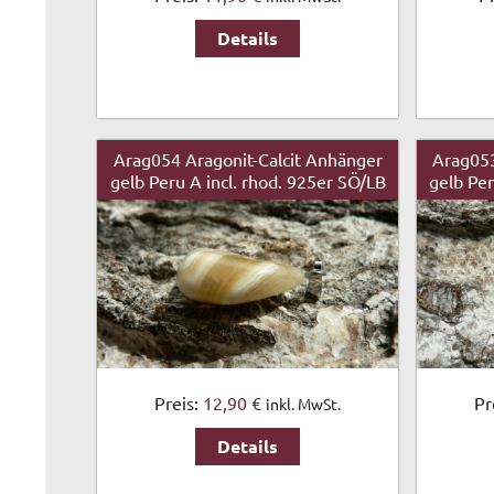
Details
Arag054 Aragonit-Calcit Anhänger
Arag053
gelb Peru A incl. rhod. 925er SÖ/LB
gelb Per
Preis:
12,90 €
Pr
inkl. MwSt.
Details