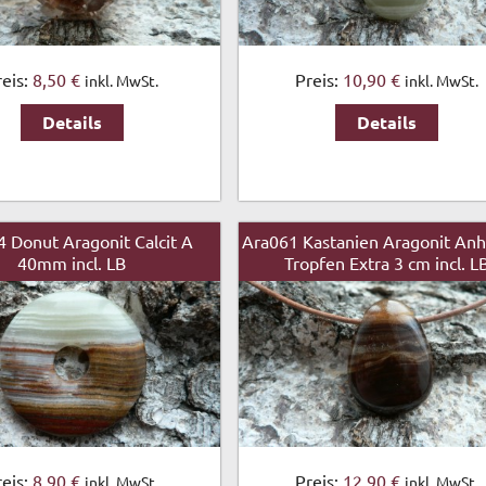
reis:
8,50 €
Preis:
10,90 €
inkl. MwSt.
inkl. MwSt.
Details
Details
 Donut Aragonit Calcit A
Ara061 Kastanien Aragonit An
40mm incl. LB
Tropfen Extra 3 cm incl. L
reis:
8,90 €
Preis:
12,90 €
inkl. MwSt.
inkl. MwSt.