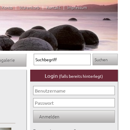
n Konto
|
Warenkorb
|
Kontakt
|
Impressum
ogalerie
Login
(falls bereits hinterlegt)