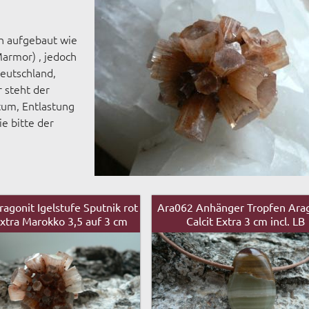
ch aufgebaut wie
Marmor) , jedoch
Deutschland,
r steht der
stum, Entlastung
e bitte der
agonit Igelstufe Sputnik rot
Ara062 Anhänger Tropfen Arag
xtra Marokko 3,5 auf 3 cm
Calcit Extra 3 cm incl. LB