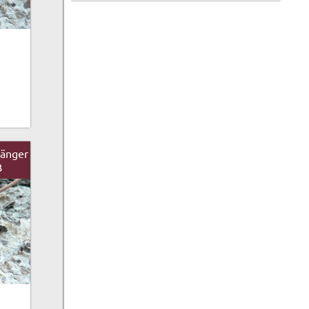
hänger
B