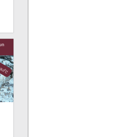
un
auft!