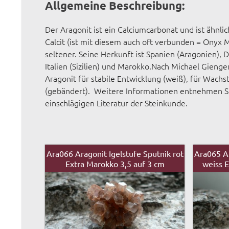
Allgemeine Beschreibung:
Der Aragonit ist ein Calciumcarbonat und ist ähnli
Calcit (ist mit diesem auch oft verbunden = Onyx 
seltener. Seine Herkunft ist Spanien (Aragonien), 
Italien (Sizilien) und Marokko.Nach Michael Gienge
Aragonit für stabile Entwicklung (weiß), für Wach
(gebändert). Weitere Informationen entnehmen Si
einschlägigen Literatur der Steinkunde.
Ara066 Aragonit Igelstufe Sputnik rot
Ara065 Ar
Extra Marokko 3,5 auf 3 cm
weiss E