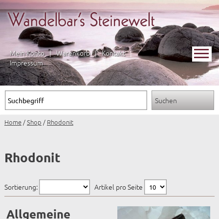
Mein Konto
|
Warenkorb
|
Kontakt
|
Impressum
Home
/
Shop
/
Rhodonit
Rhodonit
Sortierung:
Artikel pro Seite
Allgemeine