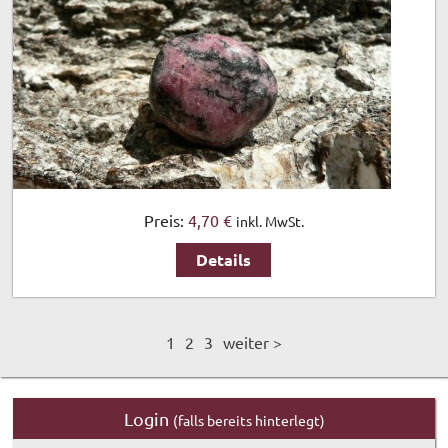
Preis:
4,70 €
inkl. MwSt.
Details
1
2
3
weiter >
Login
(falls bereits hinterlegt)