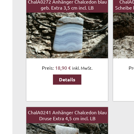
ChalA0272 Anhänger Chalcedon blau
ChalA
geb. Extra 3,5 cm incl. LB
Scheibe b
Preis:
18,90 €
Pr
inkl. MwSt.
Details
ChalA0241 Anhänger Chalcedon blau
Druse Extra 4,5 cm incl. LB