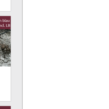
n blau
ncl. LB