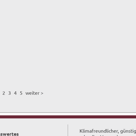
2
3
4
5
weiter >
Klimafreundlicher, günsti
swertes