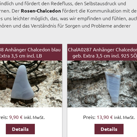
indlich und fördert den Redefluss, den Selbstausdruck und
ernen. Der
fördert die Kommunikation mit d
Rosen-Chalcedon
 es uns leichter möglich, das, was wir empfinden und fühlen, auc
uhören und das Verständnis für Sorgen und Probleme anderer
8 Anhänger Chalcedon blau
ChalA0287 Anhänger Chalcedon
Extra 3,5 cm incl. LB
geb. Extra 3,5 cm incl. 925 SÖ
reis:
9,90 €
Preis:
13,90 €
inkl. MwSt.
inkl. MwSt.
Details
Details