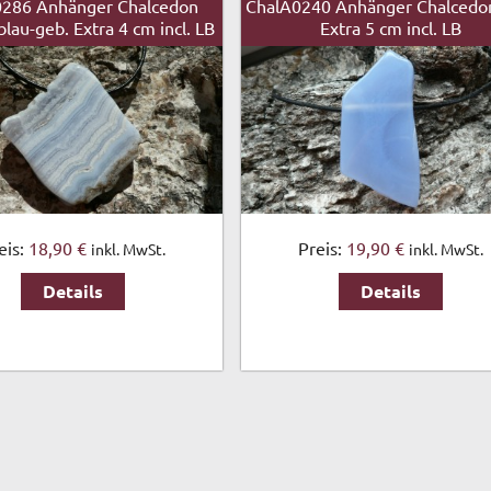
0286 Anhänger Chalcedon
ChalA0240 Anhänger Chalcedo
lau-geb. Extra 4 cm incl. LB
Extra 5 cm incl. LB
eis:
18,90 €
Preis:
19,90 €
inkl. MwSt.
inkl. MwSt.
Details
Details