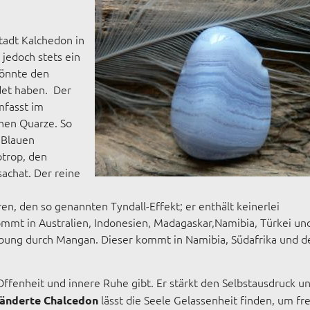
tadt Kalchedon in
 jedoch stets ein
könnte den
et haben. Der
mfasst im
inen Quarze. So
 Blauen
otrop, den
achat. Der reine
en, den so genannten Tyndall-Effekt; er enthält keinerlei
mmt in Australien, Indonesien, Madagaskar,Namibia, Türkei un
ebung durch Mangan. Dieser kommt in Namibia, Südafrika und d
Offenheit und innere Ruhe gibt. Er stärkt den Selbstausdruck u
lässt die Seele Gelassenheit finden, um fr
änderte Chalcedon