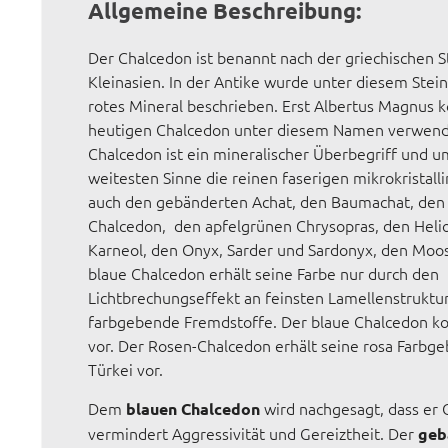
Allgemeine Beschreibung:
Der Chalcedon ist benannt nach der griechischen S
Kleinasien. In der Antike wurde unter diesem Stein
rotes Mineral beschrieben. Erst Albertus Magnus 
heutigen Chalcedon unter diesem Namen verwend
Chalcedon ist ein mineralischer Überbegriff und u
weitesten Sinne die reinen faserigen mikrokristall
auch den gebänderten Achat, den Baumachat, den
Chalcedon, den apfelgrünen Chrysopras, den Heli
Karneol, den Onyx, Sarder und Sardonyx, den Moos
blaue Chalcedon erhält seine Farbe nur durch den
Lichtbrechungseffekt an feinsten Lamellenstruktur
farbgebende Fremdstoffe. Der blaue Chalcedon ko
vor. Der Rosen-Chalcedon erhält seine rosa Farbg
Türkei vor.
Dem
wird nachgesagt, dass er 
blauen Chalcedon
vermindert Aggressivität und Gereiztheit. Der
geb