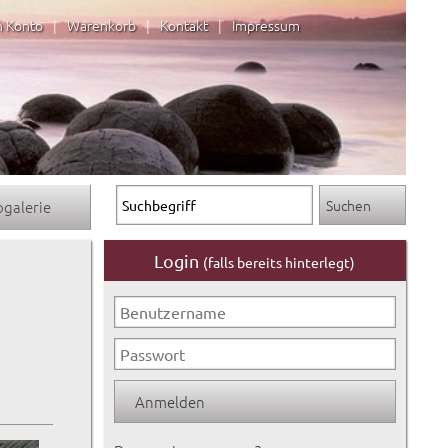
n Konto
|
Warenkorb
|
Kontakt
|
Impressum
ogalerie
Login
(falls bereits hinterlegt)