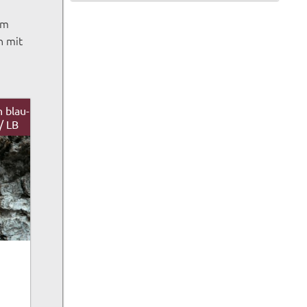
em
h mit
 blau-
/ LB