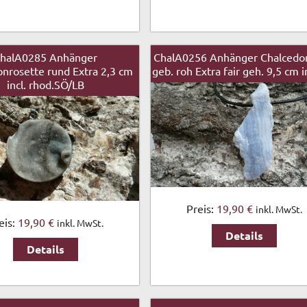
halA0285 Anhänger
ChalA0256 Anhänger Chalcedo
nrosette rund Extra 2,3 cm
geb. roh Extra fair geh. 9,5 cm i
incl. rhod.SÖ/LB
Preis:
19,90 €
inkl. MwSt.
eis:
19,90 €
inkl. MwSt.
Details
Details