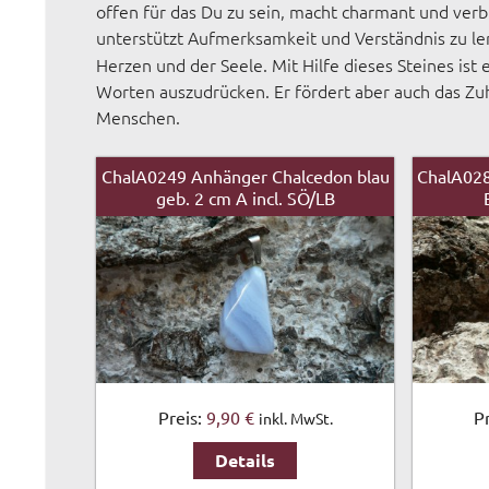
offen für das Du zu sein, macht charmant und verb
unterstützt Aufmerksamkeit und Verständnis zu l
Herzen und der Seele. Mit Hilfe dieses Steines ist
Worten auszudrücken. Er fördert aber auch das Z
Menschen.
ChalA0249 Anhänger Chalcedon blau
ChalA028
geb. 2 cm A incl. SÖ/LB
Preis:
9,90 €
P
inkl. MwSt.
Details