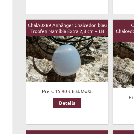
ChalA0289 Anhänger Chalcedon blau
C
Tropfen Namibia Extra 2,8 cm + LB
Chalcedo
Preis:
15,90 €
inkl. MwSt.
Pr
Details