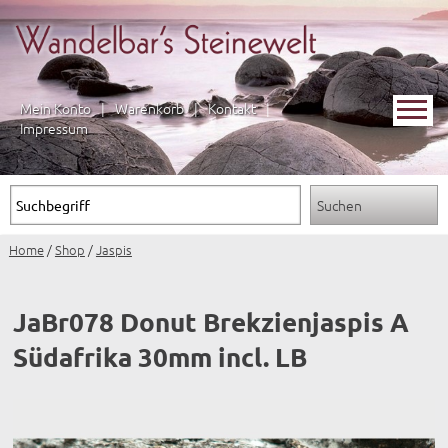
Mein Konto
|
Warenkorb
|
Kontakt
|
Impressum
Home
/
Shop
/
Jaspis
JaBr078 Donut Brekzienjaspis A
Südafrika 30mm incl. LB