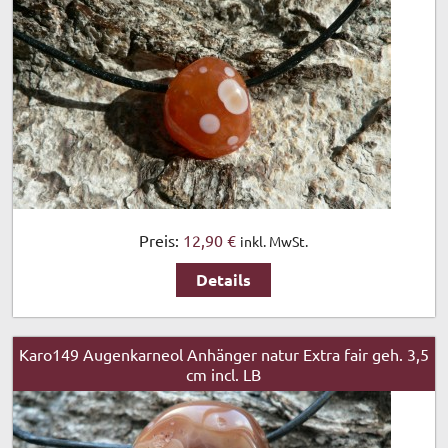
Preis:
12,90 €
inkl. MwSt.
Details
Karo149 Augenkarneol Anhänger natur Extra fair geh. 3,5
cm incl. LB