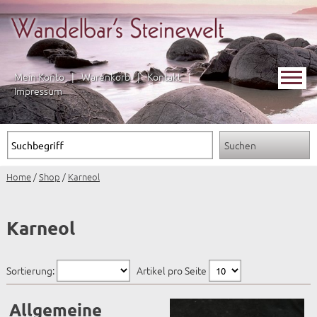
Mein Konto
|
Warenkorb
|
Kontakt
|
Impressum
Home
/
Shop
/
Karneol
Karneol
Sortierung:
Artikel pro Seite
Allgemeine