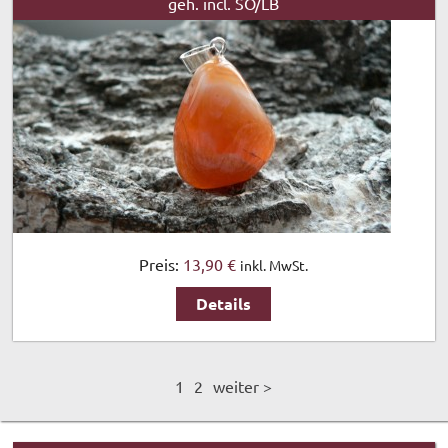
geh. incl. SÖ/LB
Preis:
13,90 €
inkl. MwSt.
Details
1
2
weiter >