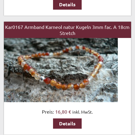
Details
Kar0167 Armband Karneol natur Kugeln 3mm fac. A 18cm
Stretch
Preis:
16,80 €
inkl. MwSt.
Details