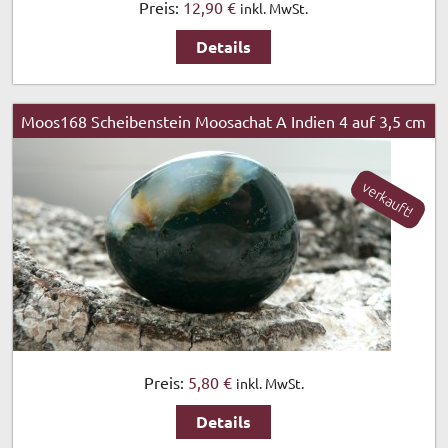
Preis:
12,90 €
inkl. MwSt.
Details
Moos168 Scheibenstein Moosachat A Indien 4 auf 3,5 cm
verkauft!
Preis:
5,80 €
inkl. MwSt.
Details