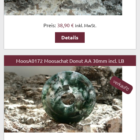
Preis:
38,90 €
inkl. MwSt.
Details
MoosA0172 Moosachat Donut AA 30mm incl. LB
verkauft!