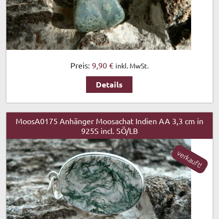
Preis:
9,90 €
inkl. MwSt.
Details
MoosA0175 Anhänger Moosachat Indien AA 3,3 cm in
925S incl. SÖ/LB
verkauft!