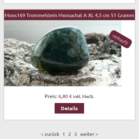
Moos169 Trommelstein Moosachat A XL 4,5 cm 51 Gramm
verkauft!
Preis:
6,80 €
inkl. MwSt.
Details
< zurück
1
2
3
weiter >