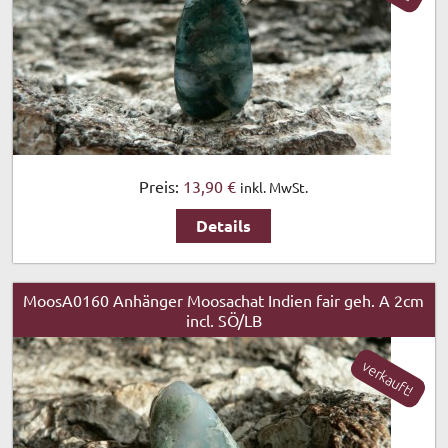
Preis:
13,90 €
inkl. MwSt.
Details
MoosA0160 Anhänger Moosachat Indien fair geh. A 2cm
incl. SÖ/LB
verkauft!