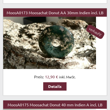
MoosA0173 Moosachat Donut AA 30mm Indien incl. LB
verkauft!
Preis:
12,90 €
inkl. MwSt.
Details
MoosA0175 Moosachat Donut 40 mm Indien A incl. LB