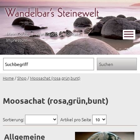
Mein Konto
|
Warenkorb
|
Kontakt
|
Impressum
Home
/
Shop
/
Moosachat (rosa,grün,bunt)
Moosachat (rosa,grün,bunt)
Sortierung:
Artikel pro Seite
Allgemeine