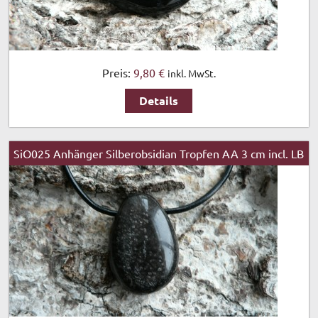
Preis:
9,80 €
inkl. MwSt.
Details
SiO025 Anhänger Silberobsidian Tropfen AA 3 cm incl. LB