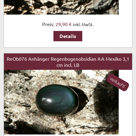
Preis:
29,90 €
inkl. MwSt.
Details
ReOb076 Anhänger Regenbogenobsidian AA Mexiko 3,1
cm incl. LB
verkauft!