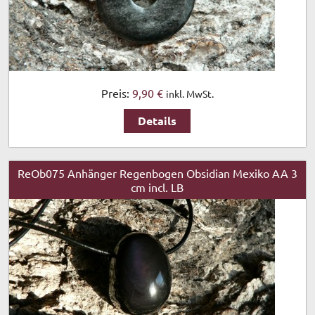
Preis:
9,90 €
inkl. MwSt.
Details
ReOb075 Anhänger Regenbogen Obsidian Mexiko AA 3
cm incl. LB