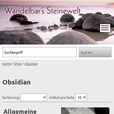
Mein Konto
|
Warenkorb
|
Kontakt
|
Impressum
Home
/
Shop
/
Obsidian
Obsidian
Sortierung:
Artikel pro Seite
Allgemeine