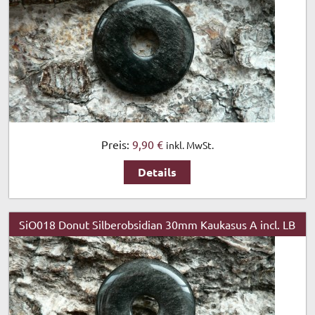
Preis:
9,90 €
inkl. MwSt.
Details
SiO018 Donut Silberobsidian 30mm Kaukasus A incl. LB